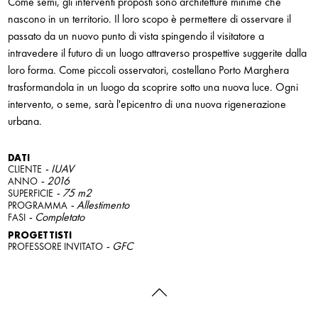
Come semi, gli interventi proposti sono architetture minime che
nascono in un territorio. Il loro scopo è permettere di osservare il
passato da un nuovo punto di vista spingendo il visitatore a
intravedere il futuro di un luogo attraverso prospettive suggerite dalla
loro forma. Come piccoli osservatori, costellano Porto Marghera
trasformandola in un luogo da scoprire sotto una nuova luce. Ogni
intervento, o seme, sarà l'epicentro di una nuova rigenerazione
urbana.
DATI
- IUAV
CLIENTE
- 2016
ANNO
- 75 m2
SUPERFICIE
- Allestimento
PROGRAMMA
- Completato
FASI
PROGETTISTI
- GFC
PROFESSORE INVITATO