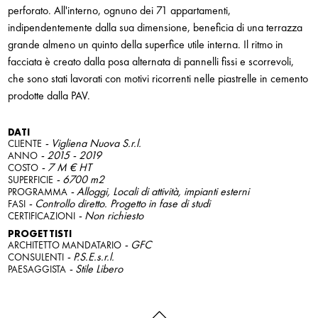
perforato. All'interno, ognuno dei 71 appartamenti,
indipendentemente dalla sua dimensione, beneficia di una terrazza
grande almeno un quinto della superfice utile interna. Il ritmo in
facciata è creato dalla posa alternata di pannelli fissi e scorrevoli,
che sono stati lavorati con motivi ricorrenti nelle piastrelle in cemento
prodotte dalla PAV.
DATI
- Vigliena Nuova S.r.l.
CLIENTE
- 2015 - 2019
ANNO
- 7 M € HT
COSTO
- 6700 m2
SUPERFICIE
- Alloggi, Locali di attività, impianti esterni
PROGRAMMA
- Controllo diretto. Progetto in fase di studi
FASI
- Non richiesto
CERTIFICAZIONI
PROGETTISTI
- GFC
ARCHITETTO MANDATARIO
- P.S.E.s.r.l.
CONSULENTI
- Stile Libero
PAESAGGISTA