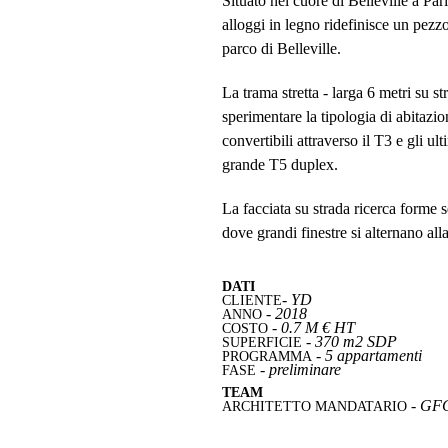
Situato nel cuore di Belleville a Par
alloggi in legno ridefinisce un pezz
parco di Belleville.
La trama stretta - larga 6 metri su st
sperimentare la tipologia di abitazi
convertibili attraverso il T3 e gli ul
grande T5 duplex.
La facciata su strada ricerca forme s
dove grandi finestre si alternano all
DATI
- YD
CLIENTE
- 2018
ANNO
- 0.7 M € HT
COSTO
- 370 m2 SDP
SUPERFICIE
- 5 appartamenti
PROGRAMMA
- preliminare
FASE
TEAM
- GF
ARCHITETTO MANDATARIO