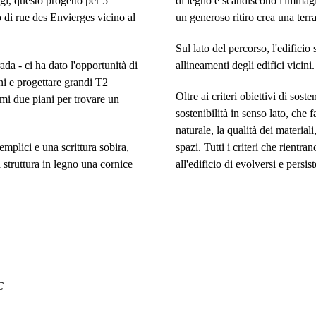
igi, questo progetto per 5
di legno e scandiscono l'immagin
o di rue des Envierges vicino al
un generoso ritiro crea una terra
Sul lato del percorso, l'edificio
rada - ci ha dato l'opportunità di
allineamenti degli edifici vicini.
oni e progettare grandi T2
Oltre ai criteri obiettivi di sosten
timi due piani per trovare un
sostenibilità in senso lato, che f
naturale, la qualità dei materiali,
emplici e una scrittura sobira,
spazi. Tutti i criteri che rientr
a struttura in legno una cornice
all'edificio di evolversi e persis
C