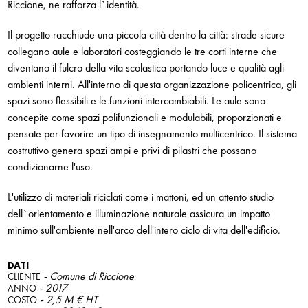
Riccione, ne rafforza l`identità.
Il progetto racchiude una piccola città dentro la città: strade sicure
collegano aule e laboratori costeggiando le tre corti interne che
diventano il fulcro della vita scolastica portando luce e qualità agli
ambienti interni. All'interno di questa organizzazione policentrica, gli
spazi sono flessibili e le funzioni intercambiabili. Le aule sono
concepite come spazi polifunzionali e modulabili, proporzionati e
pensate per favorire un tipo di insegnamento multicentrico. Il sistema
costruttivo genera spazi ampi e privi di pilastri che possano
condizionarne l'uso.
L'utilizzo di materiali riciclati come i mattoni, ed un attento studio
dell`orientamento e illuminazione naturale assicura un impatto
minimo sull'ambiente nell'arco dell'intero ciclo di vita dell'edificio.
DATI
- Comune di Riccione
CLIENTE
- 2017
ANNO
- 2,5 M € HT
COSTO