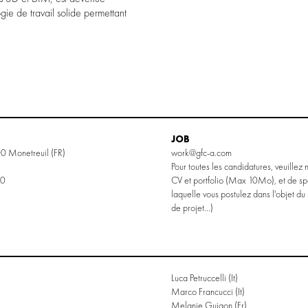
ie de travail solide permettant
JOB
0 Monetreuil (FR)
work@gfc-a.com
Pour toutes les candidatures, veuillez
50
CV et portfolio (Max 10Mo), et de spécifier la qualification pour
laquelle vous postulez dans l'objet du 
de projet...)
Luca Petruccelli
(it)
Marco Francucci
(it)
Melanie Guigon
(fr)