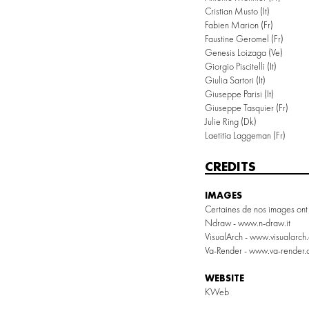
Cristian Musto
(it)
Fabien Marion
(fr)
Faustine Geromel
(fr)
Genesis Loizaga
(Ve)
Giorgio Piscitelli
(it)
Giulia Sartori
(it)
Giuseppe Parisi
(it)
Giuseppe Tasquier
(fr)
Julie Ring
(dk)
Laetitia Laggeman
(fr)
CREDITS
IMAGES
Certaines de nos images ont 
Ndraw -
www.n-draw.it
VisualArch -
www.visualarch
Va-Render -
www.va-render.
WEBSITE
KWeb