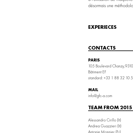
désormais une méthodolog
EXPERIECES
CONTACTS
PARIS
105 Boulevard Chanzy,9310
Bâtiment EF
standard:
+33 1 88 32 10 
MAIL
info@gfc-a.com
TEAM FROM 2015
Alessandro Cirillo
(it)
Andrea Guazzieri
(it)
Antonie Monnier
(fr)