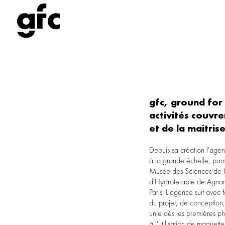
gfc, ground for
activités couvre
et de la maitris
Depuis sa création l'agen
d'étudier en détail plus
à la grande échelle, par
réponses justes, innovan
Musée des Sciences de N
l'activité d'agence, GFC se 
d'Hydroterapie de Agnan
académique et à l'en
Paris. L'agence suit avec fort engagement toutes les étapes
l'Architectural Association in Londres et à la Fontys
du projet, de conception, jusqu'au
Academy in Tilburg. Récemment 
unie dès les premières p
à l'utilisation de maquet