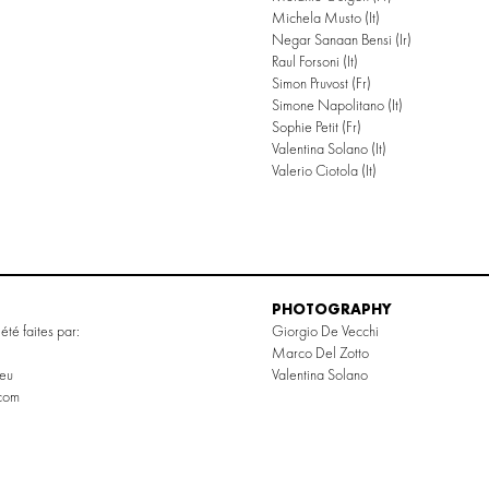
Michela Musto
(it)
Negar Sanaan Bensi
(ir)
Raul Forsoni
(it)
Simon Pruvost
(Fr)
Simone Napolitano
(it)
Sophie Petit
(fr)
Valentina Solano
(it)
Valerio Ciotola
(it)
PHOTOGRAPHY
été faites par:
Giorgio De Vecchi
Marco Del Zotto
.eu
Valentina Solano
com