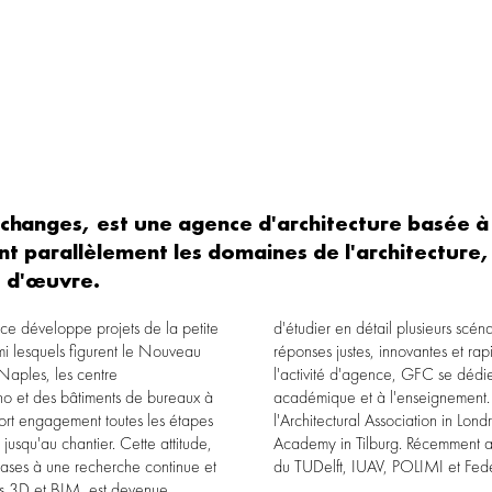
 changes, est une agence d'architecture basée à 
nt parallèlement les domaines de l'architecture,
e d'œuvre.
ce développe projets de la petite
ieurs scénarios et de générer des
mi lesquels figurent le Nouveau
tes et rapides. Parallèlement à
aples, les centre
dédie à la recherche
o et des bâtiments de bureaux à
seignement. GFC enseigne à
 chantier. Cette attitude,
a tenu des cours auprès
hases à une recherche continue et
du TUDelft, IUAV, POLIMI et Fede
tes 3D et BIM, est devenue